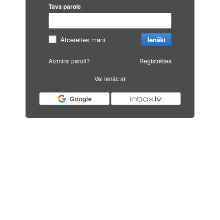
Tava parole
Atcerēties mani
Ienākt
Aizmirsi paroli?
Reģistrēties
Vai ienāc ar