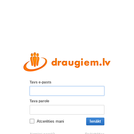
Tavs e-pasts
Tava parole
Atcerēties mani
Ienākt