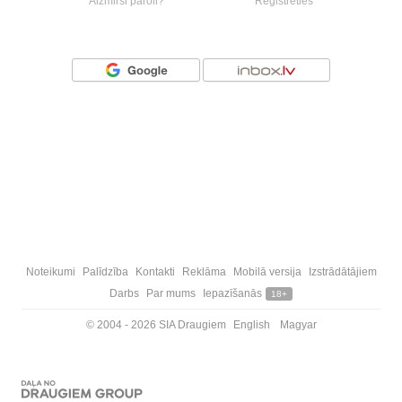
Aizmirsi paroli?
Reģistrēties
Vai ienāc ar
Noteikumi
Palīdzība
Kontakti
Reklāma
Mobilā versija
Izstrādātājiem
Darbs
Par mums
Iepazīšanās
18+
© 2004 - 2026 SIA Draugiem
English
Magyar