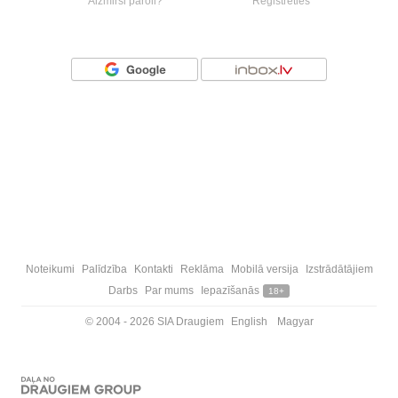
Aizmirsi paroli?
Reģistrēties
Vai ienāc ar
Noteikumi
Palīdzība
Kontakti
Reklāma
Mobilā versija
Izstrādātājiem
Darbs
Par mums
Iepazīšanās
18+
© 2004 - 2026 SIA Draugiem
English
Magyar