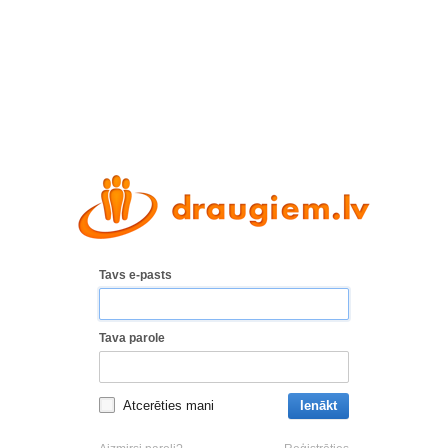
Tavs e-pasts
Tava parole
Atcerēties mani
Ienākt