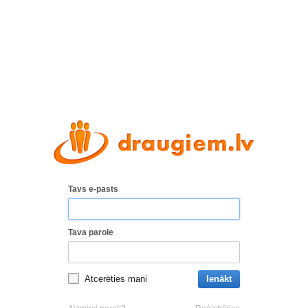
Tavs e-pasts
Tava parole
Atcerēties mani
Ienākt