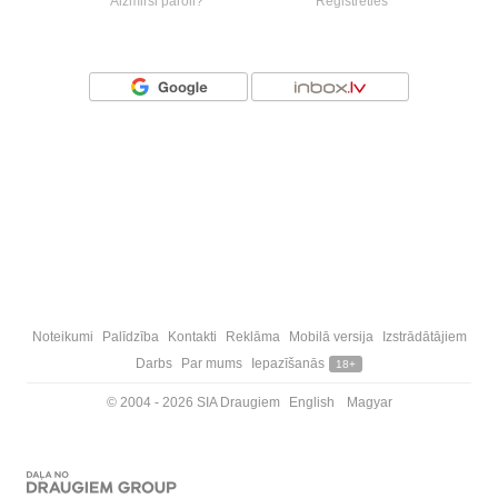
Aizmirsi paroli?
Reģistrēties
Vai ienāc ar
Noteikumi
Palīdzība
Kontakti
Reklāma
Mobilā versija
Izstrādātājiem
Darbs
Par mums
Iepazīšanās
18+
© 2004 - 2026 SIA Draugiem
English
Magyar