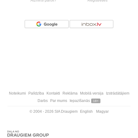
Aizmirsi paroli?
Reģistrēties
Vai ienāc ar
Noteikumi
Palīdzība
Kontakti
Reklāma
Mobilā versija
Izstrādātājiem
Darbs
Par mums
Iepazīšanās
18+
© 2004 - 2026 SIA Draugiem
English
Magyar