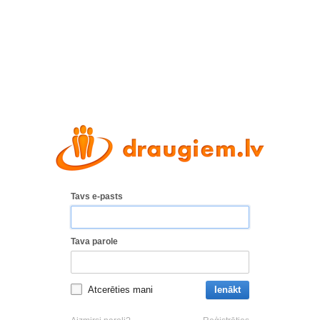
Tavs e-pasts
Tava parole
Atcerēties mani
Ienākt