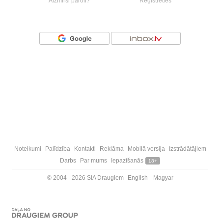
Aizmirsi paroli?
Reģistrēties
Vai ienāc ar
Noteikumi
Palīdzība
Kontakti
Reklāma
Mobilā versija
Izstrādātājiem
Darbs
Par mums
Iepazīšanās
18+
© 2004 - 2026 SIA Draugiem
English
Magyar