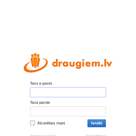
Tavs e-pasts
Tava parole
Atcerēties mani
Ienākt