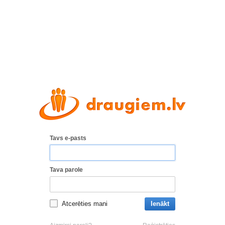
Tavs e-pasts
Tava parole
Atcerēties mani
Ienākt