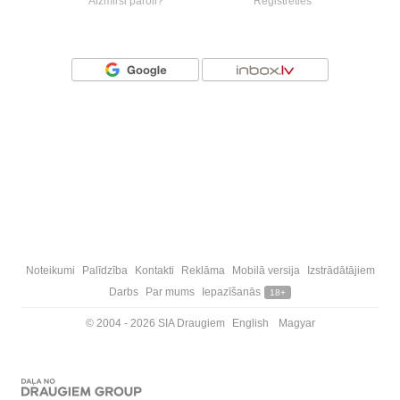
Aizmirsi paroli?
Reģistrēties
Vai ienāc ar
Noteikumi
Palīdzība
Kontakti
Reklāma
Mobilā versija
Izstrādātājiem
Darbs
Par mums
Iepazīšanās
18+
© 2004 - 2026 SIA Draugiem
English
Magyar