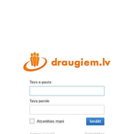
Tavs e-pasts
Tava parole
Atcerēties mani
Ienākt