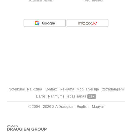
Aizmirsi paroli?
Reģistrēties
Vai ienāc ar
Noteikumi
Palīdzība
Kontakti
Reklāma
Mobilā versija
Izstrādātājiem
Darbs
Par mums
Iepazīšanās
18+
© 2004 - 2026 SIA Draugiem
English
Magyar