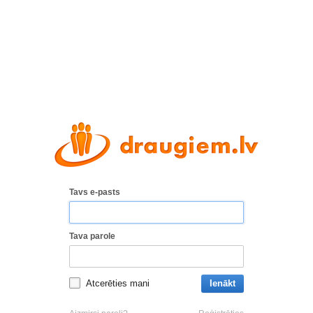
Tavs e-pasts
Tava parole
Atcerēties mani
Ienākt