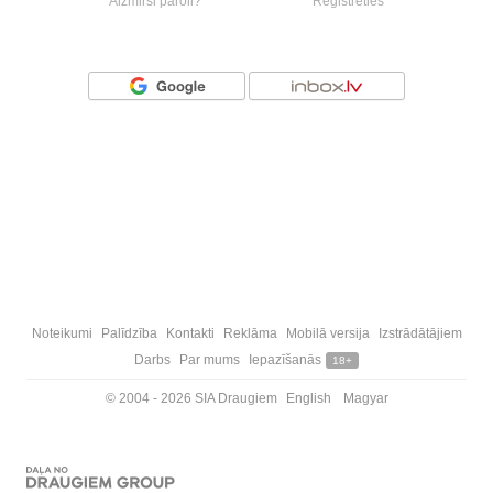
Aizmirsi paroli?
Reģistrēties
Vai ienāc ar
Noteikumi
Palīdzība
Kontakti
Reklāma
Mobilā versija
Izstrādātājiem
Darbs
Par mums
Iepazīšanās
18+
© 2004 - 2026 SIA Draugiem
English
Magyar