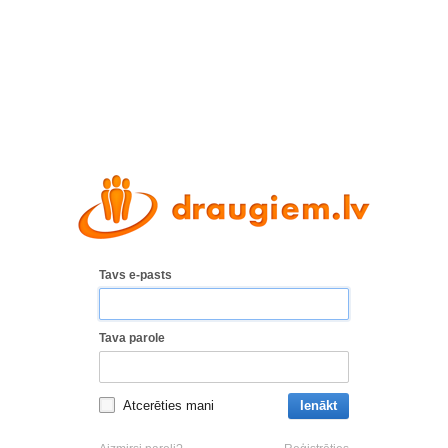
Tavs e-pasts
Tava parole
Atcerēties mani
Ienākt