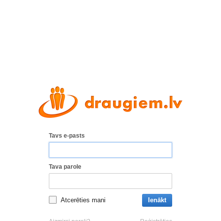
Tavs e-pasts
Tava parole
Atcerēties mani
Ienākt