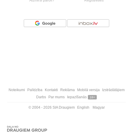
Aizmirsi paroli?
Reģistrēties
Vai ienāc ar
Noteikumi
Palīdzība
Kontakti
Reklāma
Mobilā versija
Izstrādātājiem
Darbs
Par mums
Iepazīšanās
18+
© 2004 - 2026 SIA Draugiem
English
Magyar