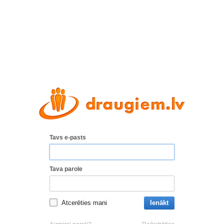
Tavs e-pasts
Tava parole
Atcerēties mani
Ienākt