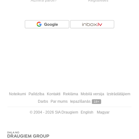
Aizmirsi paroli?
Reģistrēties
Vai ienāc ar
Noteikumi
Palīdzība
Kontakti
Reklāma
Mobilā versija
Izstrādātājiem
Darbs
Par mums
Iepazīšanās
18+
© 2004 - 2026 SIA Draugiem
English
Magyar