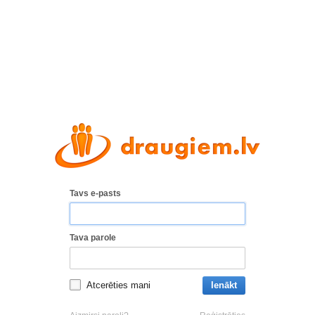
Tavs e-pasts
Tava parole
Atcerēties mani
Ienākt