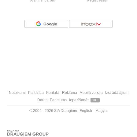
Aizmirsi paroli?
Reģistrēties
Vai ienāc ar
Noteikumi
Palīdzība
Kontakti
Reklāma
Mobilā versija
Izstrādātājiem
Darbs
Par mums
Iepazīšanās
18+
© 2004 - 2026 SIA Draugiem
English
Magyar