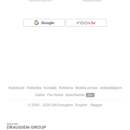
Aizmirsi paroli?
Reģistrēties
Vai ienāc ar
Noteikumi
Palīdzība
Kontakti
Reklāma
Mobilā versija
Izstrādātājiem
Darbs
Par mums
Iepazīšanās
18+
© 2004 - 2026 SIA Draugiem
English
Magyar