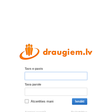
Tavs e-pasts
Tava parole
Atcerēties mani
Ienākt