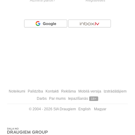
Aizmirsi paroli?
Reģistrēties
Vai ienāc ar
Noteikumi
Palīdzība
Kontakti
Reklāma
Mobilā versija
Izstrādātājiem
Darbs
Par mums
Iepazīšanās
18+
© 2004 - 2026 SIA Draugiem
English
Magyar