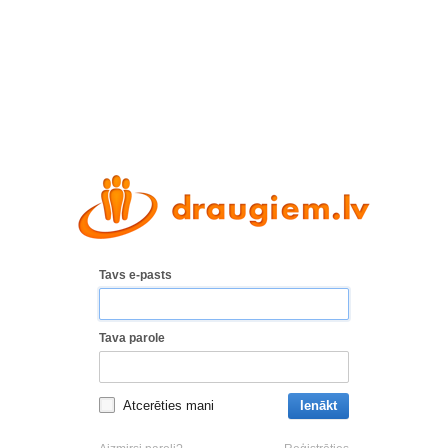
Tavs e-pasts
Tava parole
Atcerēties mani
Ienākt