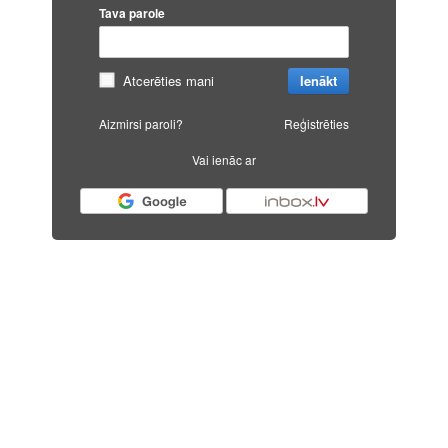
Tava parole
Atcerēties mani
Ienākt
Aizmirsi paroli?
Reģistrēties
Vai ienāc ar