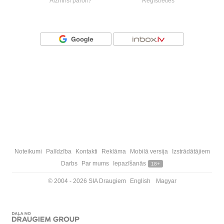
Aizmirsi paroli?
Reģistrēties
Vai ienāc ar
Noteikumi
Palīdzība
Kontakti
Reklāma
Mobilā versija
Izstrādātājiem
Darbs
Par mums
Iepazīšanās
18+
© 2004 - 2026 SIA Draugiem
English
Magyar