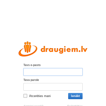
Tavs e-pasts
Tava parole
Atcerēties mani
Ienākt