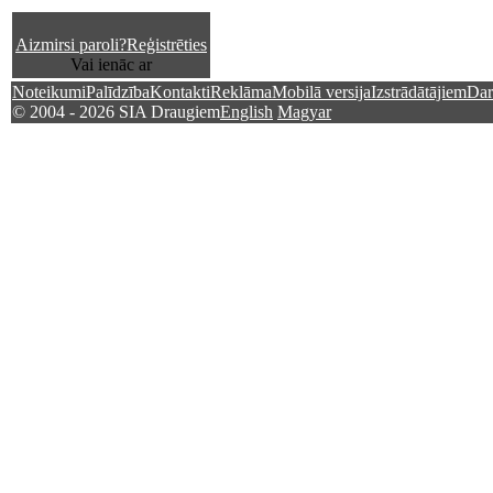
Aizmirsi paroli?
Reģistrēties
Vai ienāc ar
Noteikumi
Palīdzība
Kontakti
Reklāma
Mobilā versija
Izstrādātājiem
Dar
© 2004 - 2026 SIA Draugiem
English
Magyar