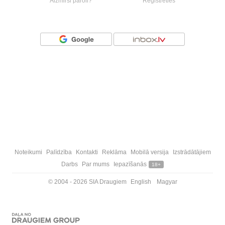
Aizmirsi paroli?
Reģistrēties
Vai ienāc ar
Noteikumi
Palīdzība
Kontakti
Reklāma
Mobilā versija
Izstrādātājiem
Darbs
Par mums
Iepazīšanās
18+
© 2004 - 2026 SIA Draugiem
English
Magyar