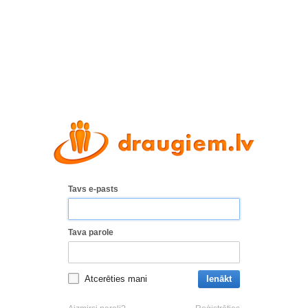
Tavs e-pasts
Tava parole
Atcerēties mani
Ienākt