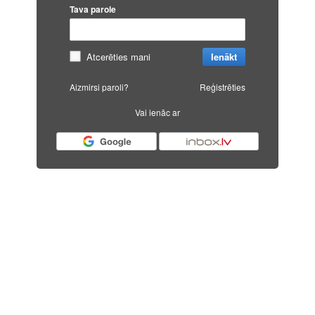
Tava parole
Atcerēties mani
Ienākt
Aizmirsi paroli?
Reģistrēties
Vai ienāc ar