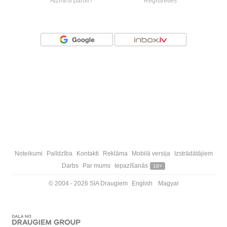
Aizmirsi paroli?
Reģistrēties
Vai ienāc ar
Noteikumi
Palīdzība
Kontakti
Reklāma
Mobilā versija
Izstrādātājiem
Darbs
Par mums
Iepazīšanās
18+
© 2004 - 2026 SIA Draugiem
English
Magyar