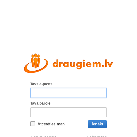
Tavs e-pasts
Tava parole
Atcerēties mani
Ienākt