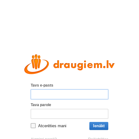
Tavs e-pasts
Tava parole
Atcerēties mani
Ienākt