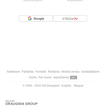
Aizmirsi paroli?
Reģistrēties
Vai ienāc ar
Noteikumi
Palīdzība
Kontakti
Reklāma
Mobilā versija
Izstrādātājiem
Darbs
Par mums
Iepazīšanās
18+
© 2004 - 2026 SIA Draugiem
English
Magyar