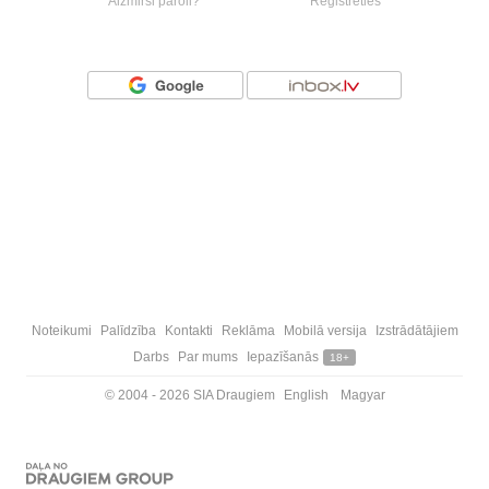
Aizmirsi paroli?
Reģistrēties
Vai ienāc ar
Noteikumi
Palīdzība
Kontakti
Reklāma
Mobilā versija
Izstrādātājiem
Darbs
Par mums
Iepazīšanās
18+
© 2004 - 2026 SIA Draugiem
English
Magyar