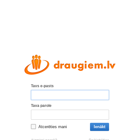
Tavs e-pasts
Tava parole
Atcerēties mani
Ienākt