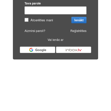
Tava parole
Atcerēties mani
Ienākt
Aizmirsi paroli?
Reģistrēties
Vai ienāc ar