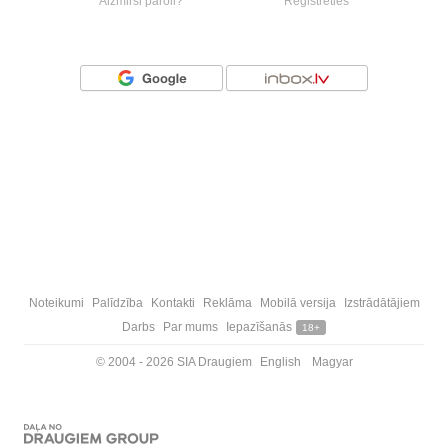
Aizmirsi paroli?
Reģistrēties
Vai ienāc ar
Noteikumi
Palīdzība
Kontakti
Reklāma
Mobilā versija
Izstrādātājiem
Darbs
Par mums
Iepazīšanās
18+
© 2004 - 2026 SIA Draugiem
English
Magyar