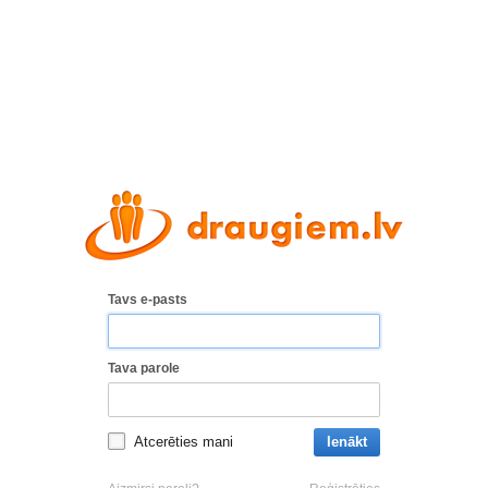
Tavs e-pasts
Tava parole
Atcerēties mani
Ienākt