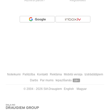
Aizmirsi paroli?
Reģistrēties
Vai ienāc ar
Noteikumi
Palīdzība
Kontakti
Reklāma
Mobilā versija
Izstrādātājiem
Darbs
Par mums
Iepazīšanās
18+
© 2004 - 2026 SIA Draugiem
English
Magyar