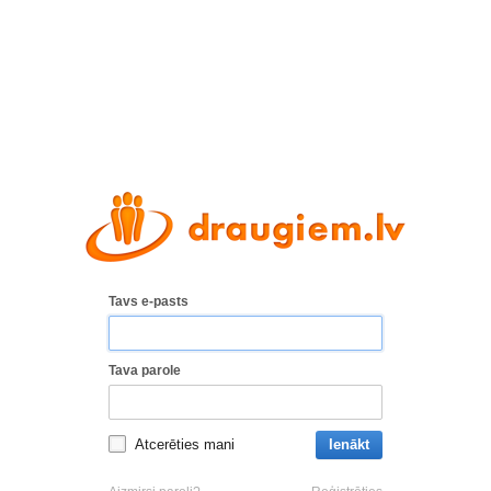
Tavs e-pasts
Tava parole
Atcerēties mani
Ienākt