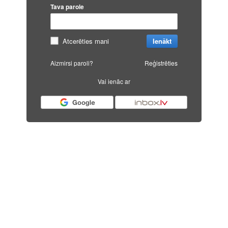
Tava parole
Atcerēties mani
Ienākt
Aizmirsi paroli?
Reģistrēties
Vai ienāc ar