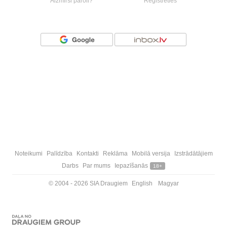
Aizmirsi paroli?
Reģistrēties
Vai ienāc ar
Noteikumi
Palīdzība
Kontakti
Reklāma
Mobilā versija
Izstrādātājiem
Darbs
Par mums
Iepazīšanās
18+
© 2004 - 2026 SIA Draugiem
English
Magyar