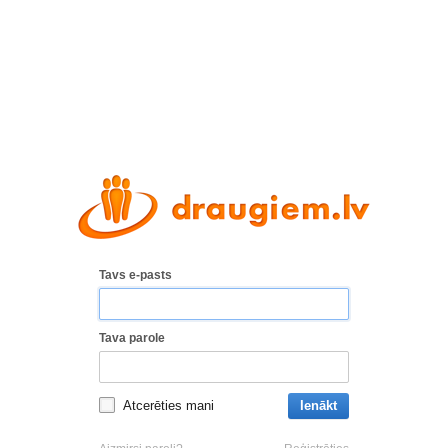
Tavs e-pasts
Tava parole
Atcerēties mani
Ienākt