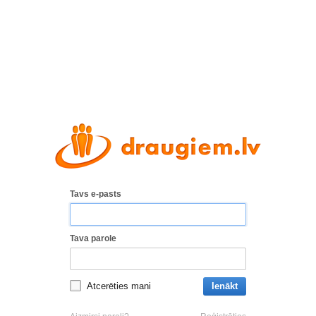
Tavs e-pasts
Tava parole
Atcerēties mani
Ienākt