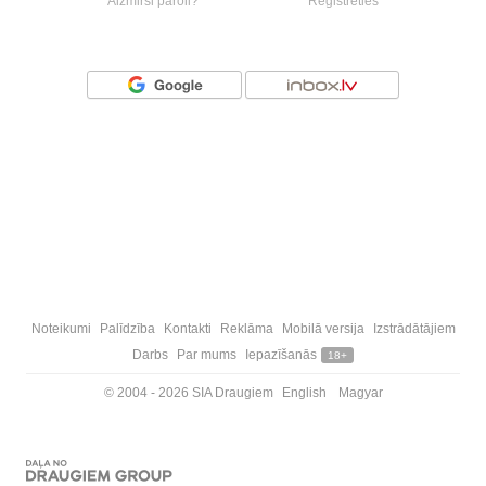
Aizmirsi paroli?
Reģistrēties
Vai ienāc ar
Noteikumi
Palīdzība
Kontakti
Reklāma
Mobilā versija
Izstrādātājiem
Darbs
Par mums
Iepazīšanās
18+
© 2004 - 2026 SIA Draugiem
English
Magyar