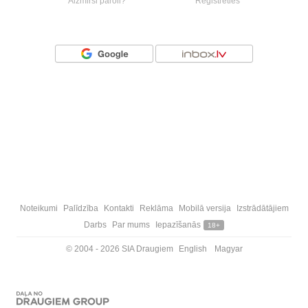
Aizmirsi paroli?
Reģistrēties
Vai ienāc ar
Noteikumi
Palīdzība
Kontakti
Reklāma
Mobilā versija
Izstrādātājiem
Darbs
Par mums
Iepazīšanās
18+
© 2004 - 2026 SIA Draugiem
English
Magyar