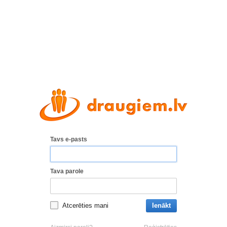
Tavs e-pasts
Tava parole
Atcerēties mani
Ienākt