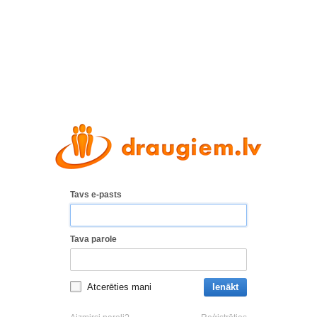
Tavs e-pasts
Tava parole
Atcerēties mani
Ienākt