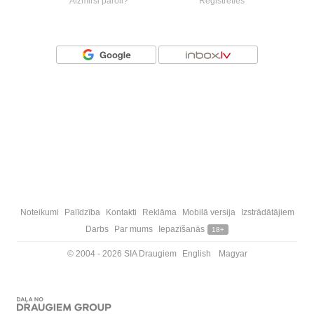
Aizmirsi paroli?
Reģistrēties
Vai ienāc ar
Noteikumi
Palīdzība
Kontakti
Reklāma
Mobilā versija
Izstrādātājiem
Darbs
Par mums
Iepazīšanās
18+
© 2004 - 2026 SIA Draugiem
English
Magyar