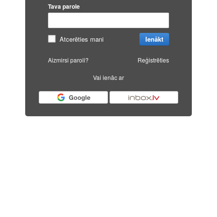
Tava parole
Atcerēties mani
Ienākt
Aizmirsi paroli?
Reģistrēties
Vai ienāc ar