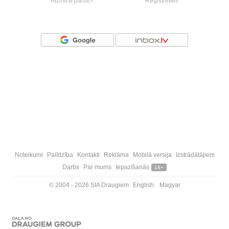
Aizmirsi paroli?
Reģistrēties
Vai ienāc ar
Noteikumi
Palīdzība
Kontakti
Reklāma
Mobilā versija
Izstrādātājiem
Darbs
Par mums
Iepazīšanās
18+
© 2004 - 2026 SIA Draugiem
English
Magyar