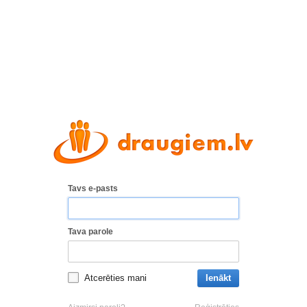
Tavs e-pasts
Tava parole
Atcerēties mani
Ienākt