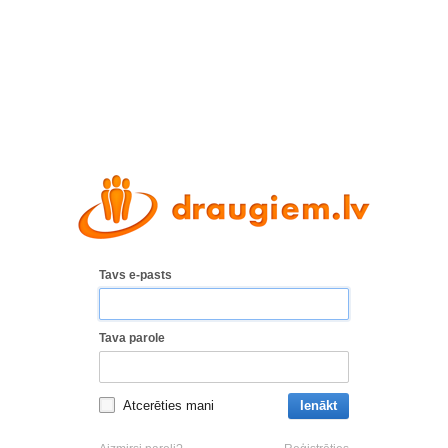
Tavs e-pasts
Tava parole
Atcerēties mani
Ienākt