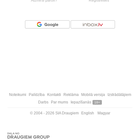
Aizmirsi paroli?
Reģistrēties
Vai ienāc ar
Noteikumi
Palīdzība
Kontakti
Reklāma
Mobilā versija
Izstrādātājiem
Darbs
Par mums
Iepazīšanās
18+
© 2004 - 2026 SIA Draugiem
English
Magyar