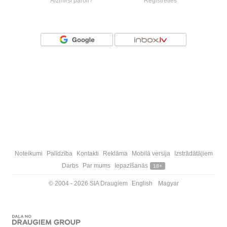
Aizmirsi paroli?
Reģistrēties
Vai ienāc ar
Noteikumi
Palīdzība
Kontakti
Reklāma
Mobilā versija
Izstrādātājiem
Darbs
Par mums
Iepazīšanās
18+
© 2004 - 2026 SIA Draugiem
English
Magyar