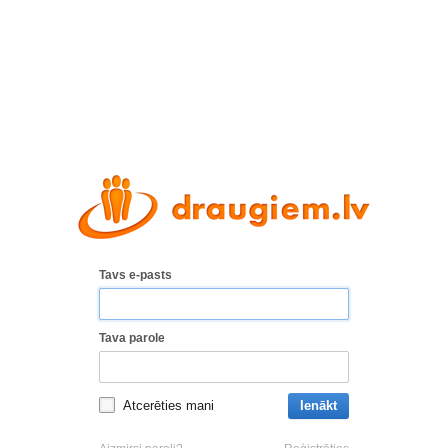
Tavs e-pasts
Tava parole
Atcerēties mani
Ienākt