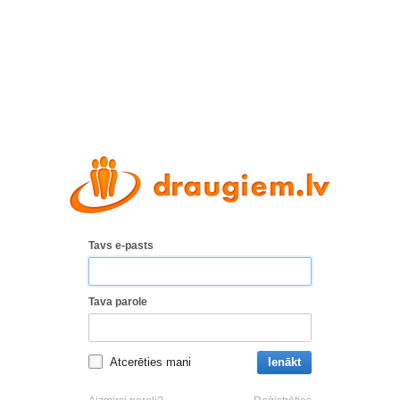
Tavs e-pasts
Tava parole
Atcerēties mani
Ienākt