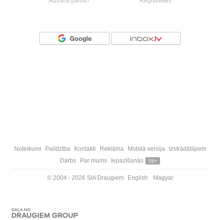
Aizmirsi paroli?
Reģistrēties
Vai ienāc ar
Noteikumi
Palīdzība
Kontakti
Reklāma
Mobilā versija
Izstrādātājiem
Darbs
Par mums
Iepazīšanās
18+
© 2004 - 2026 SIA Draugiem
English
Magyar