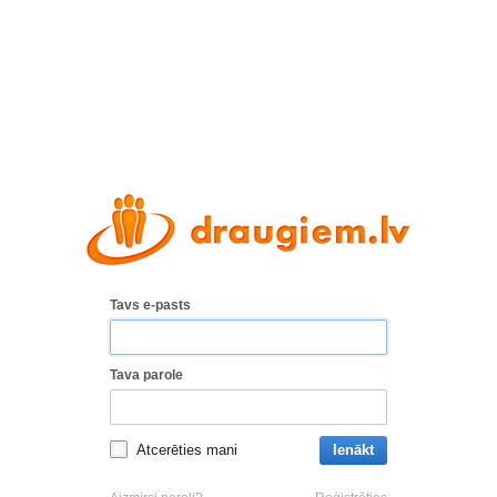
Tavs e-pasts
Tava parole
Atcerēties mani
Ienākt