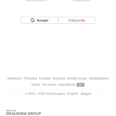
Aizmirsi paroli?
Reģistrēties
Vai ienāc ar
Noteikumi
Palīdzība
Kontakti
Reklāma
Mobilā versija
Izstrādātājiem
Darbs
Par mums
Iepazīšanās
18+
© 2004 - 2026 SIA Draugiem
English
Magyar