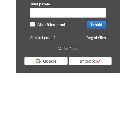
Tava parole
Atcerēties mani
Ienākt
Aizmirsi paroli?
Reģistrēties
Vai ienāc ar