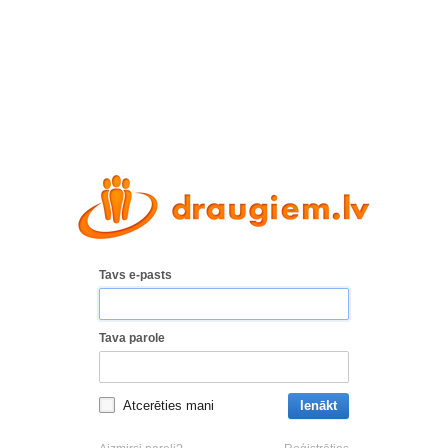
Tavs e-pasts
Tava parole
Atcerēties mani
Ienākt