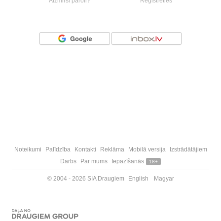
Aizmirsi paroli?
Reģistrēties
Vai ienāc ar
Noteikumi
Palīdzība
Kontakti
Reklāma
Mobilā versija
Izstrādātājiem
Darbs
Par mums
Iepazīšanās
18+
© 2004 - 2026 SIA Draugiem
English
Magyar