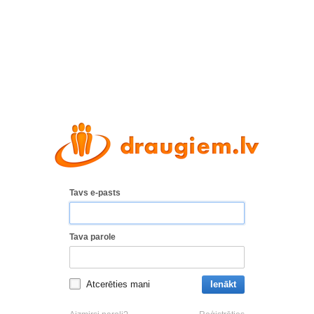
Tavs e-pasts
Tava parole
Atcerēties mani
Ienākt