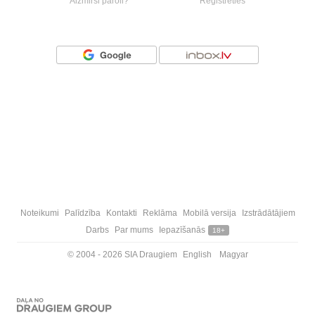
Aizmirsi paroli?
Reģistrēties
Vai ienāc ar
Noteikumi
Palīdzība
Kontakti
Reklāma
Mobilā versija
Izstrādātājiem
Darbs
Par mums
Iepazīšanās
18+
© 2004 - 2026 SIA Draugiem
English
Magyar