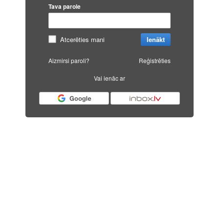
Tava parole
Atcerēties mani
Ienākt
Aizmirsi paroli?
Reģistrēties
Vai ienāc ar