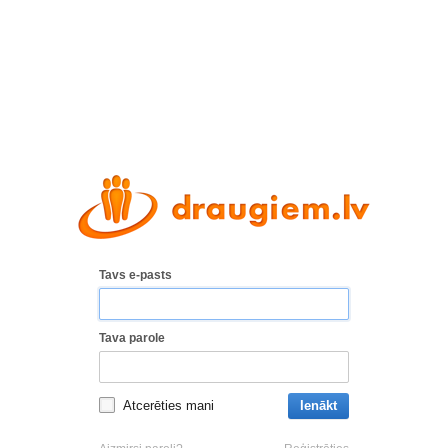
Tavs e-pasts
Tava parole
Atcerēties mani
Ienākt