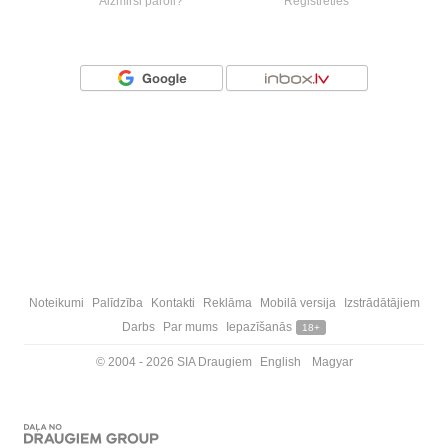
Aizmirsi paroli?
Reģistrēties
Vai ienāc ar
Noteikumi
Palīdzība
Kontakti
Reklāma
Mobilā versija
Izstrādātājiem
Darbs
Par mums
Iepazīšanās
18+
© 2004 - 2026 SIA Draugiem
English
Magyar