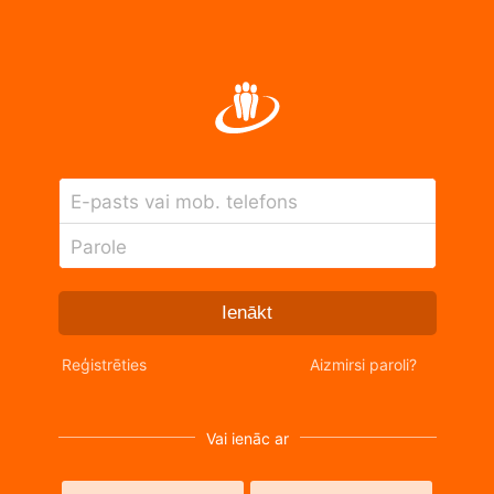
E-pasts vai mob. telefons
Parole
Ienākt
Reģistrēties
Aizmirsi paroli?
Vai ienāc ar