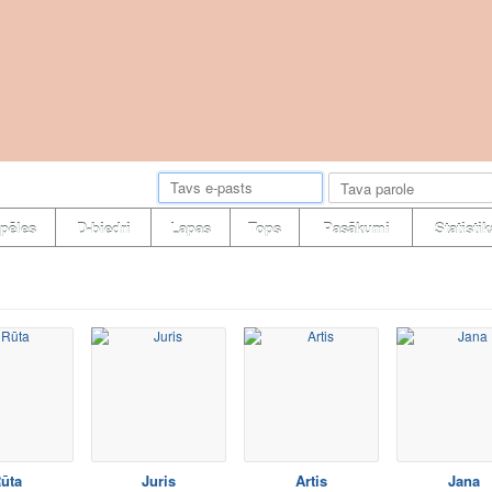
pēles
D-biedri
Lapas
Tops
Pasākumi
Statistik
ūta
Juris
Artis
Jana