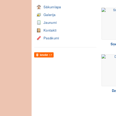
Sākumlapa
Galerija
Jaunumi
Kontakti
Pasākumi
Sņ
Ieteikt
17
Dz