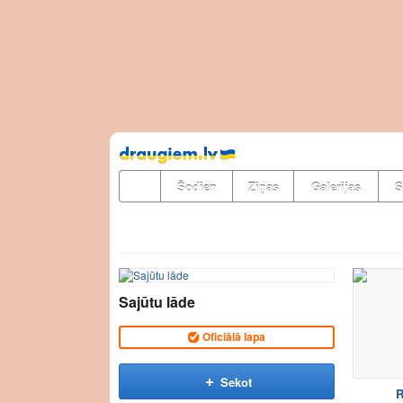
Pāriet
uz
saturu
Šodien
Ziņas
Galerijas
S
Sajūtu lāde
Oficiālā lapa
Sekot
R