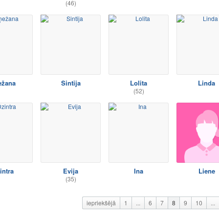
(46)
ežana
Sintija
Lolita
Linda
(52)
intra
Evija
Ina
Liene
(35)
iepriekšējā
1
...
6
7
8
9
10
...