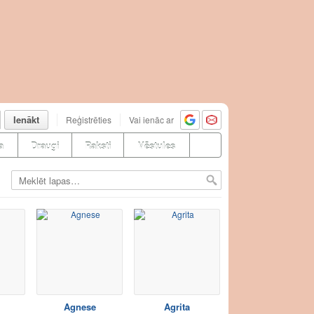
Ienākt
Reģistrēties
Vai ienāc ar
a
Draugi
Raksti
Vēstules
Agnese
Agrita