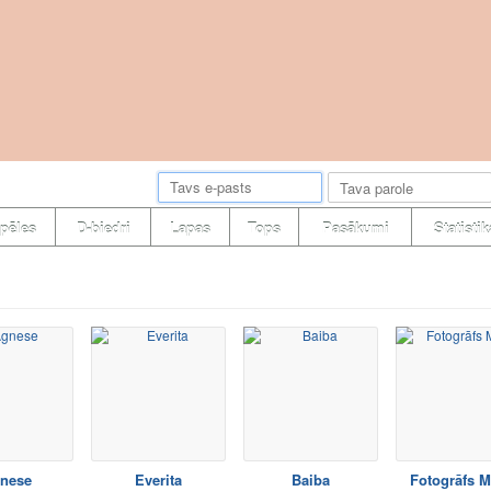
pēles
D-biedri
Lapas
Tops
Pasākumi
Statistik
nese
Everita
Baiba
Fotogrāfs M