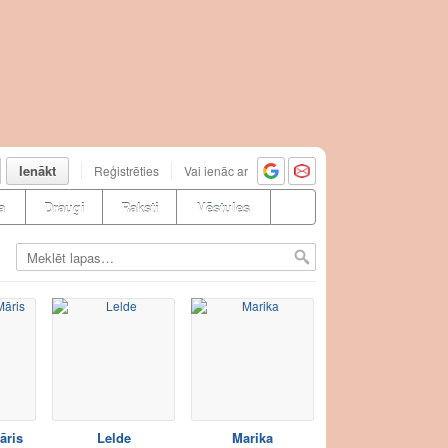
Ienākt
Reģistrēties
Vai ienāc ar
a
Draugi
Raksti
Vēstules
āris
Lelde
Marika