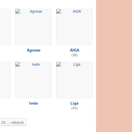
Agnese
AIGA
(38)
Iveta
Līga
(44)
25
nākamā