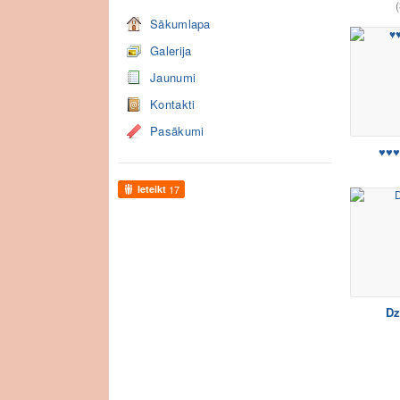
(
Sākumlapa
Galerija
Jaunumi
Kontakti
Pasākumi
♥♥♥
Ieteikt
17
Dz