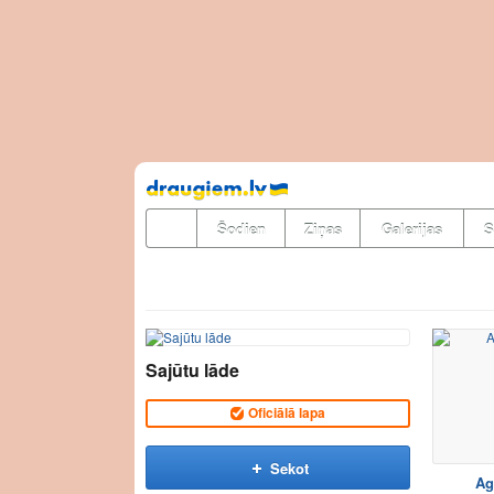
Pāriet
uz
saturu
Šodien
Ziņas
Galerijas
S
Sajūtu lāde
Oficiālā lapa
Sekot
Ag