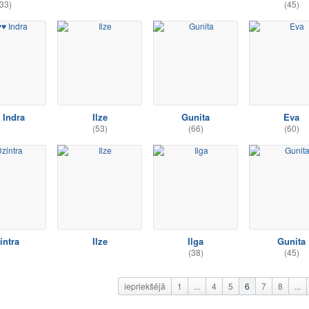
33)
(45)
 Indra
Ilze
Gunita
Eva
(53)
(66)
(60)
intra
Ilze
Ilga
Gunita
(38)
(45)
iepriekšējā
1
...
4
5
6
7
8
...