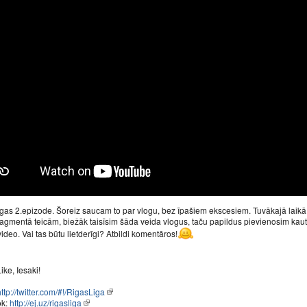
gas 2.epizode. Šoreiz saucam to par vlogu, bez īpašiem ekscesiem. Tuvākajā laikā 
ragmentā teicām, biežāk taisīsim šāda veida vlogus, taču papildus pievienosim kaut k
video. Vai tas būtu lietderīgi? Atbildi komentāros!
ike, Iesaki!
http://twitter.com/#!/RigasLiga
ok:
http://ej.uz/rigasliga