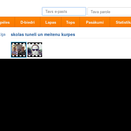
pēles
D-biedri
Lapas
Tops
Pasākumi
Statistik
skolas tuneli un meitenu kurpes