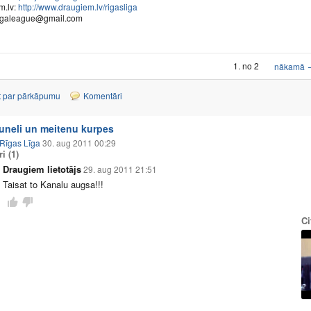
m.lv:
http://www.draugiem.lv/rigasliga
rigaleague@gmail.com
1. no 2
nākamā
t par pārkāpumu
Komentāri
tuneli un meitenu kurpes
Rīgas Līga
30. aug 2011 00:29
ri
(1)
Draugiem lietotājs
29. aug 2011 21:51
Taisat to Kanalu augsa!!!
Ci