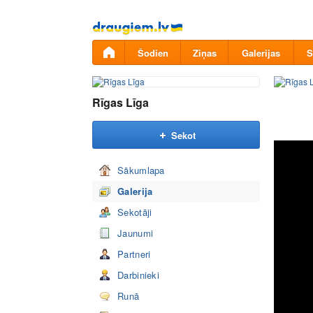
Pāriet
uz
saturu
Šodien
Ziņas
Galerijas
S
Rīgas Līga
Sekot
Sākumlapa
Galerija
Sekotāji
Jaunumi
Partneri
Darbinieki
Runā