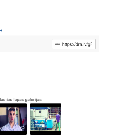
→
tas šīs lapas galerijas