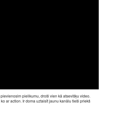
pievienosim pielikumu, droši vien kā atsevišķu video.
o ar action. Ir doma uztaisīt jaunu kanālu tieši priekš