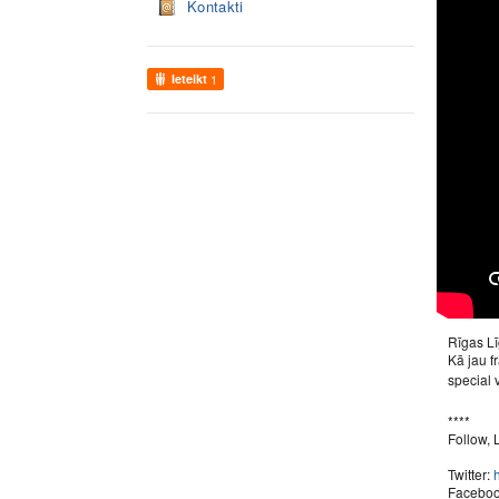
Kontakti
Ieteikt
1
Rīgas Lī
Kā jau f
special 
****
Follow, L
Twitter:
Facebo