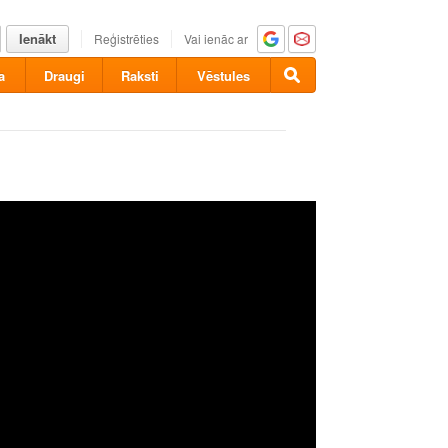
Ienākt
Reģistrēties
Vai ienāc ar
a
Draugi
Raksti
Vēstules