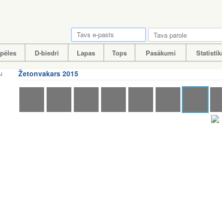
pēles
D-biedri
Lapas
Tops
Pasākumi
Statistik
Žetonvakars 2015