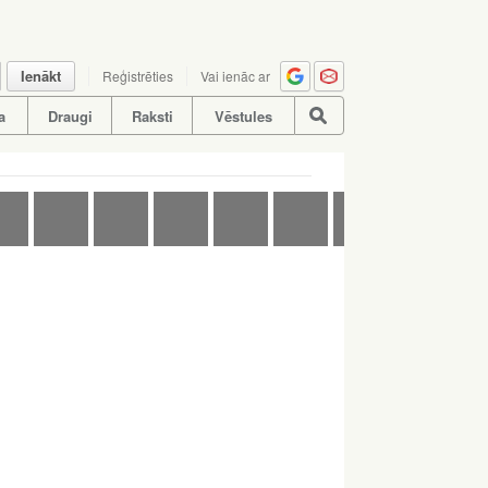
Ienākt
Reģistrēties
Vai ienāc ar
a
Draugi
Raksti
Vēstules