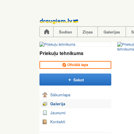
Pāriet
uz
saturu
Šodien
Ziņas
Galerijas
S
Priekuļu tehnikums
Oficiālā lapa
Sekot
Sākumlapa
Galerija
Jaunumi
Kontakti