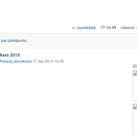
←
17. no 44
iepriekšējā
nākamā
t par pārkāpumu
kars 2015
Priekuļu tehnikums
17. feb 2015 12:49
Ci