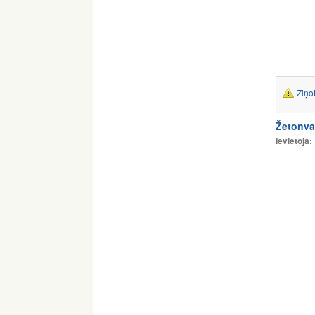
Ziņo
Žetonva
Ievietoja: