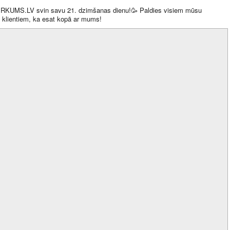
IRKUMS.LV
svin savu 21. dzimšanas dienu!
🥳
Paldies visiem mūsu
 klientiem, ka esat kopā ar mums!