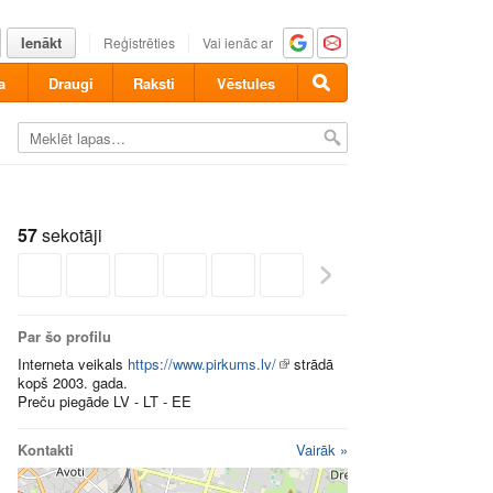
Ienākt
Reģistrēties
Vai ienāc ar
a
Draugi
Raksti
Vēstules
57
sekotāji
Par šo profilu
Interneta veikals
https://www.pirkums.lv/
strādā
kopš 2003. gada.
Preču piegāde LV - LT - EE
Kontakti
Vairāk »