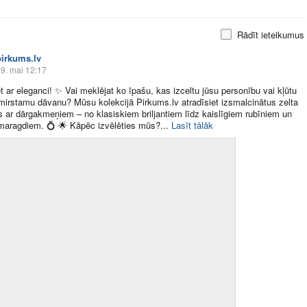
Rādīt ieteikumus
pirkums.lv
9. mai 12:17
t ar eleganci!
✨
Vai meklējat ko īpašu, kas izceltu jūsu personību vai kļūtu
zmirstamu dāvanu? Mūsu kolekcijā
Pirkums.lv
atradīsiet izsmalcinātus zelta
 ar dārgakmeņiem – no klasiskiem briljantiem līdz kaislīgiem rubīniem un
smaragdiem.
💍
🌟
Kāpēc izvēlēties mūs?​...
Lasīt tālāk