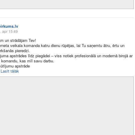
pirkums.lv
. apr 15:49
m un strādājam Tev!
rneta veikala komanda katru dienu rūpējas, lai Tu saņemtu ātru, ērtu un
irkšanās pieredzi.
juma apstrādes līdz piegādei – viss notiek profesionālā un modernā birojā ar
 komandu, kas mīl savu darbu.
sūtījumu apstrāde
Lasīt tālāk