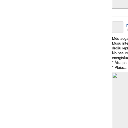
1
Mēs auga
Mūsu inte
drošu iep
No pasūtī
enerģisku
* Ātra pa
* Plašs​...