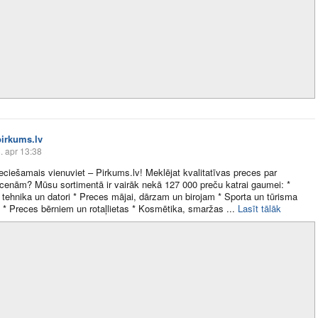
pirkums.lv
. apr 13:38
eciešamais vienuviet –
Pirkums.lv
! Meklējat kvalitatīvas preces par
 cenām? Mūsu sortimentā ir vairāk nekā 127 000 preču katrai gaumei: *
tehnika un datori * Preces mājai, dārzam un birojam * Sporta un tūrisma
 * Preces bērniem un rotaļlietas * Kosmētika, smaržas ​...
Lasīt tālāk