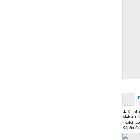
1
♟️
Klasik
Meklējat 
intelektu
Kāpēc šis 