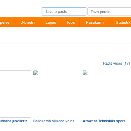
pēles
D-biedri
Lapas
Tops
Pasākumi
Statistik
Rādīt visas (17)
sudraba juvelieriz…
Saliekamā silikona veļas va…
Arawaza Tehniskās sporta somas