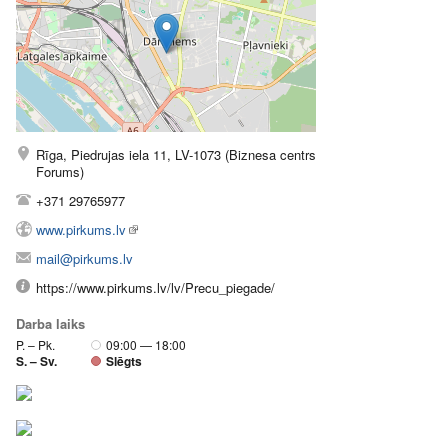
Rīga, Piedrujas iela 11, LV-1073 (Biznesa centrs
Forums)
+371 29765977
www.pirkums.lv
mail@pirkums.lv
https://www.pirkums.lv/lv/Precu_piegade/
Darba laiks
P. – Pk.
09:00 — 18:00
S. – Sv.
Slēgts