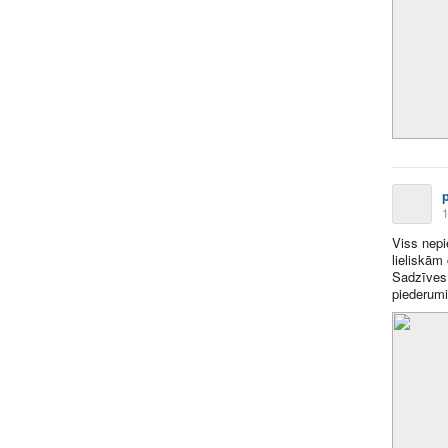
1
Viss nepi
lieliskām
Sadzīves 
piederumi