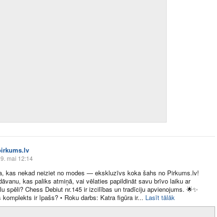
pirkums.lv
9. mai 12:14
a, kas nekad neiziet no modes — ekskluzīvs koka šahs no
Pirkums.lv
!
dāvanu, kas paliks atmiņā, vai vēlaties papildināt savu brīvo laiku ar
ālu spēli? Chess Debiut nr.145 ir izcilības un tradīciju apvienojums.
🌟
✨
komplekts ir īpašs? • Roku darbs: Katra figūra ir​...
Lasīt tālāk