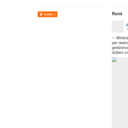
Runā
Ieteikt
2
1
✨
Mirdzie
par neai
gredzenus
dziļiem 