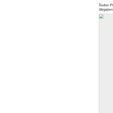
Šodien
P
dārgajiem