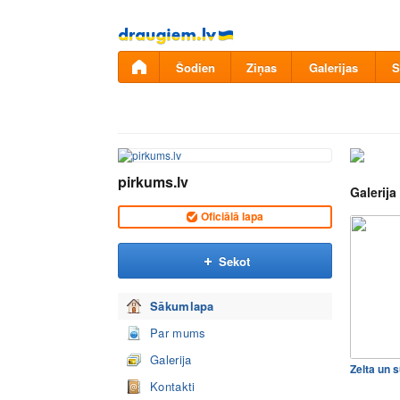
Pāriet
uz
saturu
Šodien
Ziņas
Galerijas
S
pirkums.lv
Galerija
Oficiālā lapa
Sekot
Sākumlapa
Par mums
Galerija
Zelta un 
Kontakti