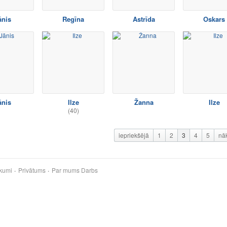
ānis
Regīna
Astrīda
Oskars
ānis
Ilze
Žanna
Ilze
(40)
iepriekšējā
1
2
3
4
5
nā
kumi
Privātums
Par mums
Darbs