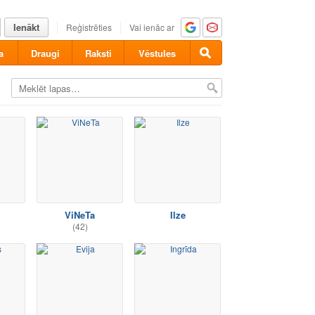
Ienākt
Reģistrēties
Vai ienāc ar
a
Draugi
Raksti
Vēstules
ViNeTa
Ilze
(42)