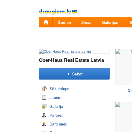
Pāriet
uz
saturu
Šodien
Ziņas
Galerijas
S
Ober-Haus Real Estate Latvia
Sekot
Sākumlapa
Si
(
Jaunumi
Galerija
Partneri
Darbinieki