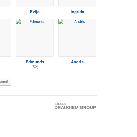
Evija
Ingrīda
Edmunds
Andris
(52)
kamā