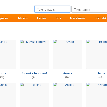
pēles
D-biedri
Lapas
Tops
Pasākumi
Statistik
ntija
Slaviks leonovs!
Aivars
Baiba
49)
(43)
(62)
(53)