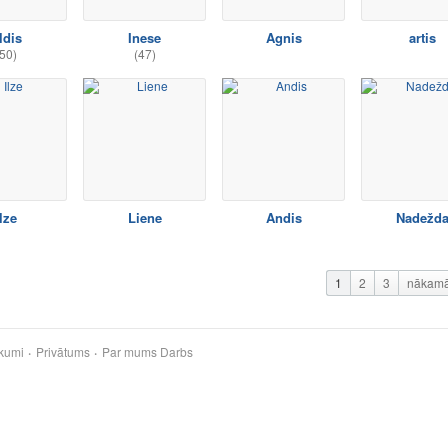
ldis
Inese
Agnis
artis
50)
(47)
lze
Liene
Andis
Nadežd
1
2
3
nākam
kumi
Privātums
Par mums
Darbs