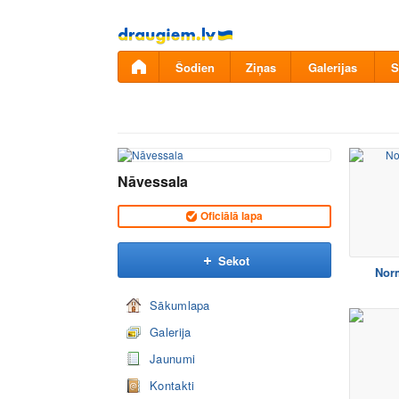
Pāriet
uz
saturu
Šodien
Ziņas
Galerijas
S
Nāvessala
Oficiālā lapa
Sekot
Nor
Sākumlapa
Galerija
Jaunumi
Kontakti