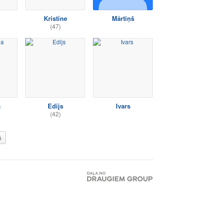
Kristīne
Mārtiņš
(47)
a
Edijs
Ivars
(42)
ā