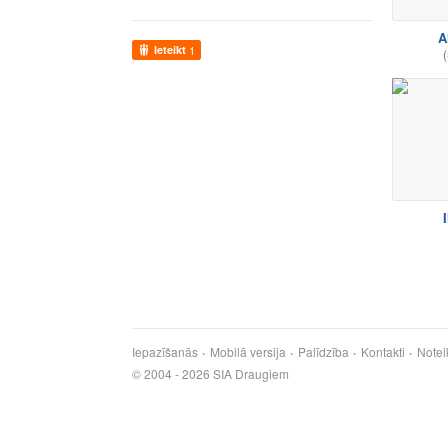
A
Ieteikt
1
(
I
Iepazīšanās
Mobilā versija
Palīdzība
Kontakti
Notei
© 2004 - 2026 SIA Draugiem