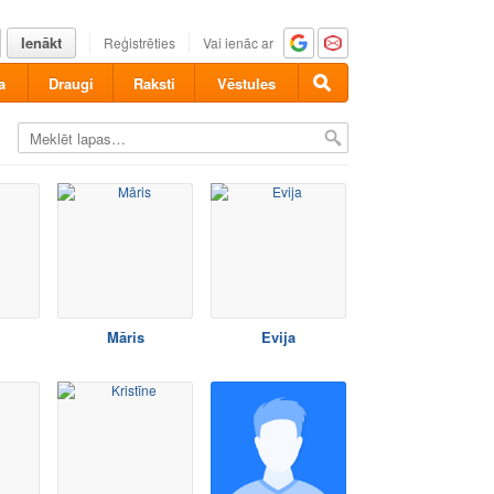
Ienākt
Reģistrēties
Vai ienāc ar
a
Draugi
Raksti
Vēstules
Māris
Evija