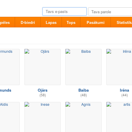
pēles
D-biedri
Lapas
Tops
Pasākumi
Statistik
munds
Ojārs
Baiba
Irēna
(58)
(48)
(44)